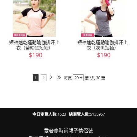
短袖速乾運動瑜伽排汗上
短袖速乾運動瑜伽排汗上
衣（菊粉黑短袖）
衣（灰黑短袖）
$190
$190
1
2
每頁
筆 /共 30 筆
今日瀏覽人數:
1523
總瀏覽人數:
5135957
愛奢侈時尚親子情侶裝