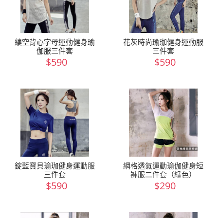
縷空背心字母運動健身瑜
花灰時尚瑜珈健身運動服
伽服三件套
三件套
$590
$590
錠藍寶貝瑜珈健身運動服
網格透氣運動瑜伽健身短
三件套
褲服二件套（綠色）
$590
$290