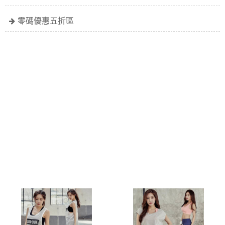
零碼優惠五折區