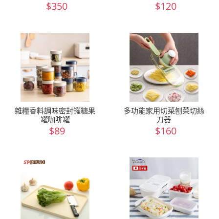
$350
$120
雜糧香料調味密封罐糖果
多功能家用切菜刨菜切絲
罐咖啡罐
刀器
$89
$160