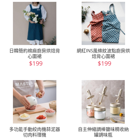
日韓簡約棉麻廚房烘焙背
網紅INS風條紋波點廚房烘
心圍裙
焙背心圍裙
$199
$199
多功能手動絞肉機蒜泥器
自主伸縮調棒鹽味精收納
切肉料理機
罐調味瓶