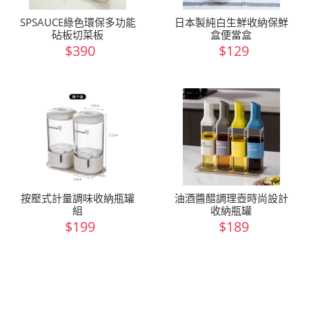
SPSAUCE綠色環保多功能
日本製純白生鮮收納保鮮
砧板切菜板
盒便當盒
$390
$129
按壓式計量調味收納瓶罐
油酒醬醋調理壺時尚設計
組
收納瓶罐
$199
$189