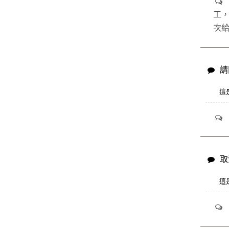
工，
次
請
這
取
這