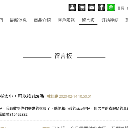
首頁
們
最新消息
商品介紹
客戶服務
留言板
好站連結
留言板
服太小，可以換size嗎
林佳慶
2020-02-14 10:50:01
好，我有收到你們寄送的衣服了，腦婆和小孩的size剛好，但男生的衣服M的
編號815492832