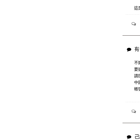
這
有
不
要
請
中
帳號
己