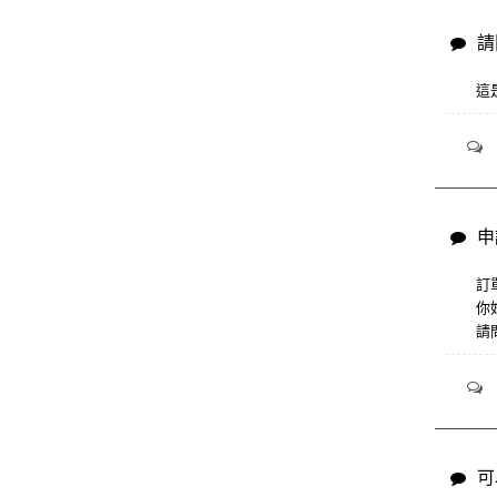
請
這
申
訂單
你
請
可