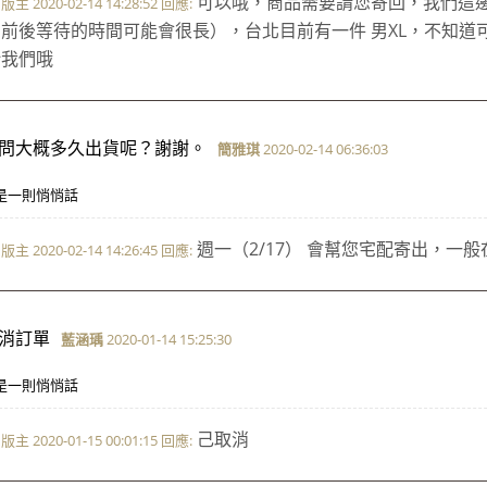
可以哦，商品需要請您寄回，我們這
版主 2020-02-14 14:28:52 回應:
前後等待的時間可能會很長），台北目前有一件 男XL，不知
給我們哦
問大概多久出貨呢？謝謝。
簡雅琪
2020-02-14 06:36:03
是一則悄悄話
週一（2/17） 會幫您宅配寄出，一
版主 2020-02-14 14:26:45 回應:
消訂單
藍涵瑀
2020-01-14 15:25:30
是一則悄悄話
己取消
版主 2020-01-15 00:01:15 回應: