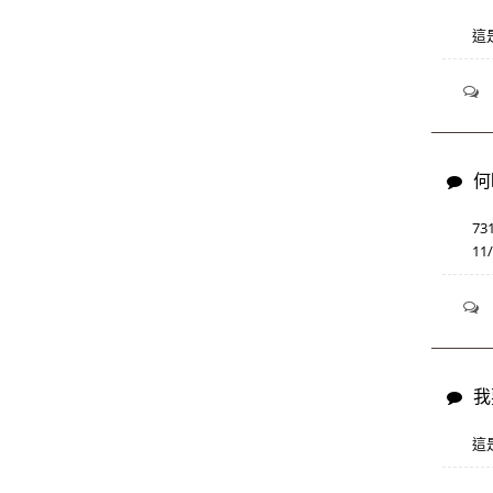
這
何
73
1
我
這