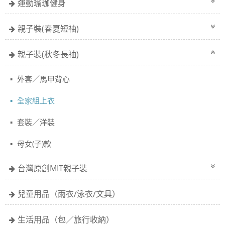
運動瑜珈健身
親子裝(春夏短袖)
親子裝(秋冬長袖)
外套／馬甲背心
全家組上衣
套裝／洋裝
母女(子)款
台灣原創MIT親子裝
兒童用品（雨衣/泳衣/文具）
生活用品（包／旅行收納）