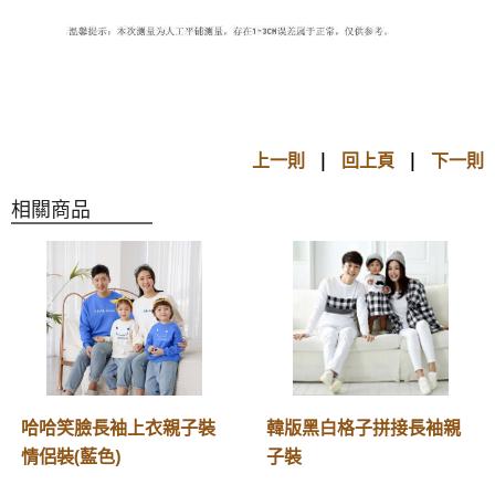
上一則
|
回上頁
|
下一則
相關商品
哈哈笑臉長袖上衣親子裝
韓版黑白格子拼接長袖親
情侶裝(藍色)
子裝