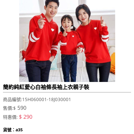
簡約純紅愛心白袖條長袖上衣親子裝
商品編號:15H060001-18J030001
590
售價:$
$ 290
特惠價:
貨號：a35