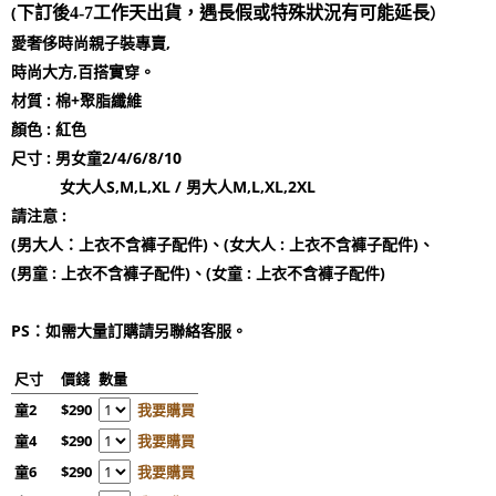
(
）
下訂後4-7工作天出貨，遇長假或特殊狀況有可能延長
愛奢侈時尚親子裝專賣,
時尚大方,百搭實穿。
材質 : 棉+聚脂纖維
顏色 : 紅色
尺寸 : 男女童2/4/6/8/10
女大人S,M,L,XL / 男大人M,L,XL,2XL
請注意 :
(男大人：上衣不含褲子配件)、(女大人 : 上衣不含褲子配件)、
(男童 : 上衣不含褲子配件)、(女童 : 上衣不含褲子配件)
PS：如需大量訂購請另聯絡客服。
尺寸
價錢
數量
童2
$290
我要購買
童4
$290
我要購買
童6
$290
我要購買